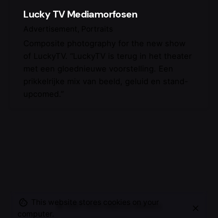
Lucky TV Mediamorfosen
Advertisement
Portraits
Composite photography for the new show
of LuckyTV. “LuckyTV is terug in het theater
met een gloednieuwe voorstelling. Een
prikkelrijke mix van beeld, geluid en stand-
upcomed.”
This website stores cookies on your
© 2007-2025
Maurice Mikkers
computer.